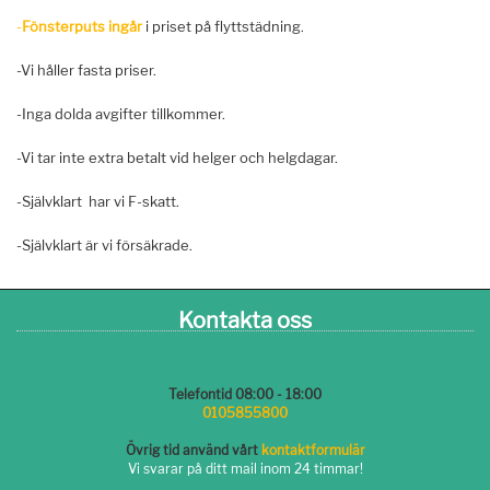
-
Fönsterputs ingår
i priset på flyttstädning.
-Vi håller fasta priser.
-Inga dolda avgifter tillkommer.
-Vi tar inte extra betalt vid helger och helgdagar.
-Självklart har vi F-skatt.
-Självklart är vi försäkrade.
Kontakta oss
Telefontid 08:00 - 18:00
0105855800
Övrig tid använd vårt
kontaktformulär
Vi svarar på ditt mail inom 24 timmar!